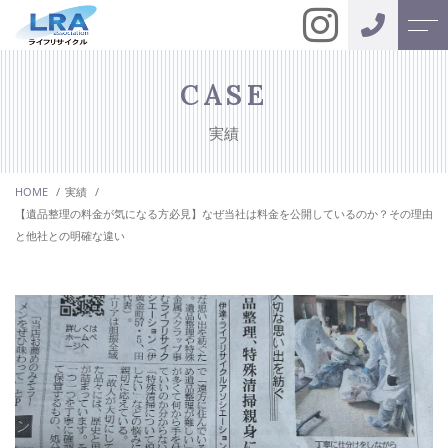
トップページ
代表挨拶
CASE
実績
当社について
お客様の声
HOME
実績
サービス紹介
アクセス
【遺品整理の料金が気になる方必見】なぜ当社は料金を公開しているのか？その理由
と他社との明確な違い
無料相談
よくある質問
遺品整理
ニュース
特殊清掃
現状復帰、
施工事例
リフォーム工事
キャンペーン