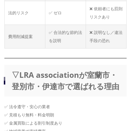
❌ 依頼者にも罰則
法的リスク
✅ ゼロ
リスクあり
✅ 合法的な節約法
❌ 説明なし／違法
費用削減提案
を説明
手段の恐れ
▽LRA associationが室蘭市・
登別市・伊達市で選ばれる理由
✅ 法令遵守・安心の業者
✅ 見積もり無料・料金明朗
✅ 金属買取による割引制度あり