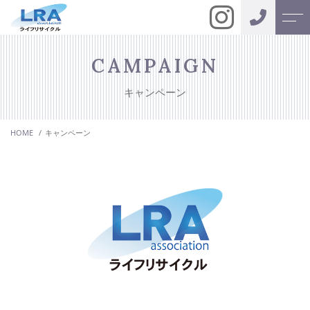
トップページ
代表挨拶
CAMPAIGN
キャンペーン
当社について
お客様の声
HOME
キャンペーン
サービス紹介
アクセス
無料相談
よくある質問
遺品整理
ニュース
特殊清掃
現状復帰、
施工事例
リフォーム工事
キャンペーン