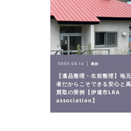
代表挨拶
お客様の声
アクセス
事例
2025.08.14
【遺品整理・生前整理】地
者だからこそできる安心と
よくある質問
買取の実例【伊達市LRA
association】
ニュース
実績