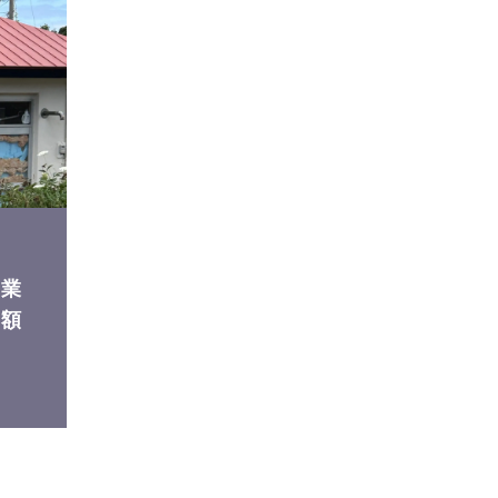
元業
高額