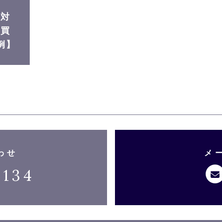
に対
器買
実例】
わせ
メ
5134